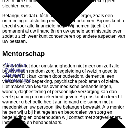
u zich niet schuldig te voelen en het maakt u zeker geen
slechter mens.
Belangrijk is dat u tóch hulp vraagt om erger, zoals een
ontruiming of afsluiting energie, te voorkomen. Bij ons kunt u
terecht voor alle financiële hulp. Wij nemen tijdelijk of
permanent al uw financiën én uw gehele administratie over
zodat u zich weer kunt concentreren op andere aspecten van
uw bestaan.
Mentorschap
Werkwijze
Soms lukt het door omstandigheden niet meer om zelf alle
Pakketten
beslissingen rondom zorg, begeleiding of welzijn goed te
Tarieven
overzien. Dit kan komen door ouderdom, dementie, een
Mentorschap
verstandelijke beperking, psychische problemen of ziekte.
Het maken van keuzes over medische behandelingen,
wonen, dagbesteding of persoonlijke verzorging kan dan
veel spanning en onzekerheid geven. Bij ons kunt u terecht
wanneer u behoefte heeft aan iemand die samen met u
meedenkt en uw persoonlijke belangen bewaakt. Als mentor
helpen wij u bij het regelen en beoordelen van zorg en
begeleiding en onderhouden wij contact met zorgverleners,
instellingen en behandelaars.