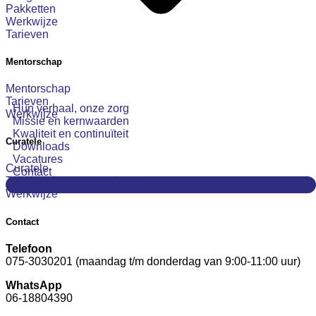
Pakketten
Werkwijze
Tarieven
Mentorschap
Mentorschap
Tarieven
Hun verhaal, onze zorg
Werkwijze
Missie en kernwaarden
Kwaliteit en continuïteit
Curatele
Downloads
Vacatures
Curatele
Contact
Tarieven
INLOG MIJN SMART FMS
Werkwijze
Contact
Telefoon
075-3030201 (maandag t/m donderdag van 9:00-11:00 uur)
WhatsApp
06-18804390