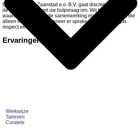
Bewindvoering Zaanstad e.o. B.V. gaat discreet en volgens
de privacyregels met uw hulpvraag om. Wij hechten veel
waarde aan een goede samenwerking en communicatie, die
alleen mogelijk zijn wanneer er sprake is van wederzijds
respect en vertrouwen.
Ervaringen
Werkwijze
Tarieven
Curatele