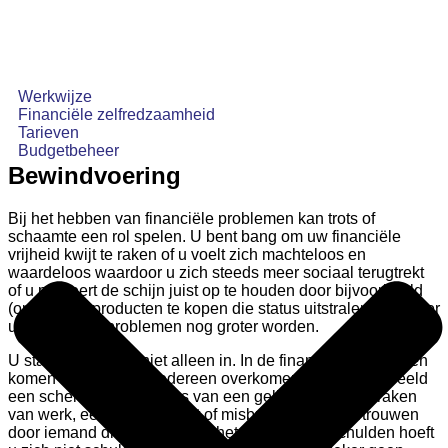
Werkwijze
Financiële zelfredzaamheid
Tarieven
Budgetbeheer
Bewindvoering
Bij het hebben van financiële problemen kan trots of
schaamte een rol spelen. U bent bang om uw financiële
vrijheid kwijt te raken of u voelt zich machteloos en
waardeloos waardoor u zich steeds meer sociaal terugtrekt
of u probeert de schijn juist op te houden door bijvoorbeeld
(op krediet) producten te kopen die status uitstralen waardoor
uw financiële problemen nog groter worden.
U staat hier echter
niet alleen
in. In de financiële problemen
komen kan namelijk iedereen overkomen door bijvoorbeeld
een scheiding, het verlies van een geliefde, het kwijtraken
van werk, een faillissement of misbruik van uw vertrouwen
door iemand die u kent.
Over het hebben van schulden hoeft